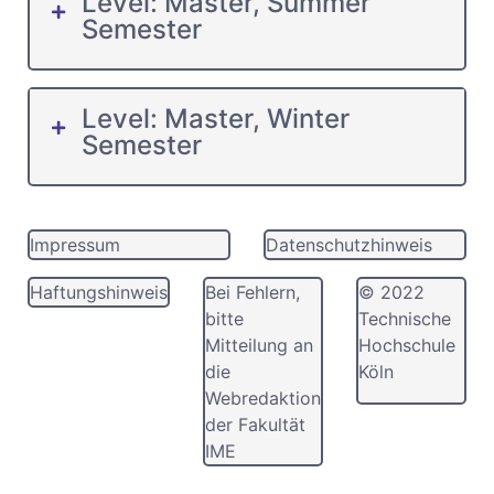
Level: Master, Summer
Semester
Level: Master, Winter
Semester
Impressum
Datenschutzhinweis
Haftungshinweis
Bei Fehlern,
© 2022
bitte
Technische
Mitteilung an
Hochschule
die
Köln
Webredaktion
der Fakultät
IME