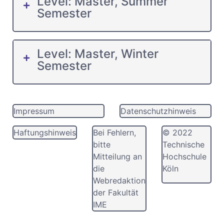
Level: Master, Summer
Semester
Level: Master, Winter
Semester
Impressum
Datenschutzhinweis
Haftungshinweis
Bei Fehlern,
© 2022
bitte
Technische
Mitteilung an
Hochschule
die
Köln
Webredaktion
der Fakultät
IME