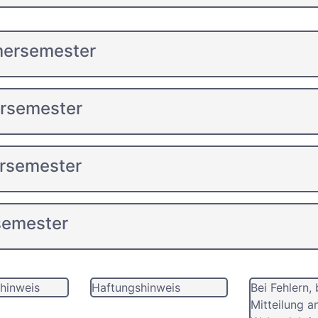
mersemester
ersemester
rsemester
semester
hinweis
Haftungshinweis
Bei Fehlern, 
Mitteilung a