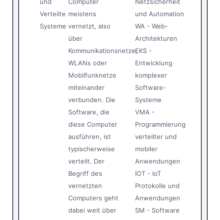
und
Computer
Netzsicherheit
Verteilte
meistens
und Automation
Systeme
vernetzt, also
WA - Web-
über
Architekturen
Kommunikationsnetze,
EKS -
WLANs oder
Entwicklung
Mobilfunknetze
komplexer
miteinander
Software-
verbunden. Die
Systeme
Software, die
VMA -
diese Computer
Programmierung
ausführen, ist
verteilter und
typischerweise
mobiler
verteilt. Der
Anwendungen
Begriff des
IOT - IoT
vernetzten
Protokolle und
Computers geht
Anwendungen
dabei weit über
SM - Software