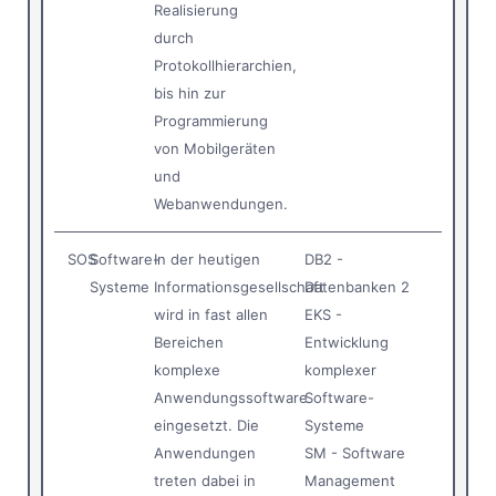
Realisierung
durch
Protokollhierarchien,
bis hin zur
Programmierung
von Mobilgeräten
und
Webanwendungen.
SOS
Software-
In der heutigen
DB2 -
Systeme
Informationsgesellschaft
Datenbanken 2
wird in fast allen
EKS -
Bereichen
Entwicklung
komplexe
komplexer
Anwendungssoftware
Software-
eingesetzt. Die
Systeme
Anwendungen
SM - Software
treten dabei in
Management