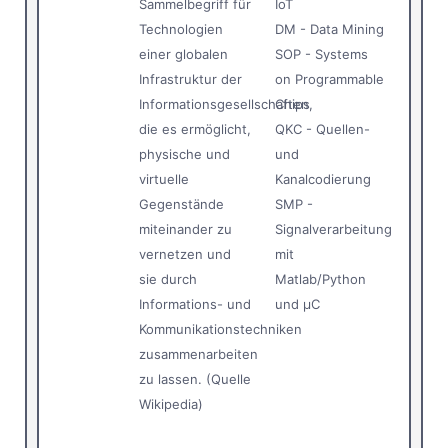
Sammelbegriff für
IoT
Technologien
DM - Data Mining
einer globalen
SOP - Systems
Infrastruktur der
on Programmable
Informationsgesellschaften,
Chips
die es ermöglicht,
QKC - Quellen-
physische und
und
virtuelle
Kanalcodierung
Gegenstände
SMP -
miteinander zu
Signalverarbeitung
vernetzen und
mit
sie durch
Matlab/Python
Informations- und
und µC
Kommunikationstechniken
zusammenarbeiten
zu lassen. (Quelle
Wikipedia)