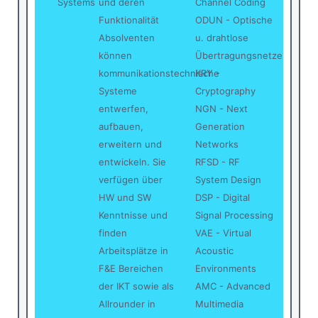
Systems
und deren
Channel Coding
Funktionalität
ODUN - Optische
Absolventen
u. drahtlose
können
Übertragungsnetze
kommunikationstechnische
KRY -
Systeme
Cryptography
entwerfen,
NGN - Next
aufbauen,
Generation
erweitern und
Networks
entwickeln. Sie
RFSD - RF
verfügen über
System Design
HW und SW
DSP - Digital
Kenntnisse und
Signal Processing
finden
VAE - Virtual
Arbeitsplätze in
Acoustic
F&E Bereichen
Environments
der IKT sowie als
AMC - Advanced
Allrounder in
Multimedia