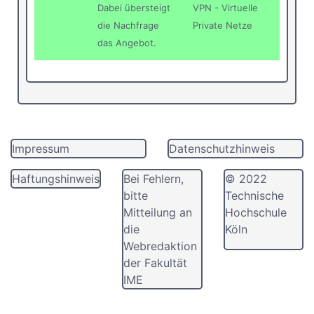
Dabei übersteigt
VPN - Virtuelle
die Nachfrage
Private Netze
das Angebot.
Impressum
Datenschutzhinweis
Haftungshinweis
Bei Fehlern,
© 2022
bitte
Technische
Mitteilung an
Hochschule
die
Köln
Webredaktion
der Fakultät
IME