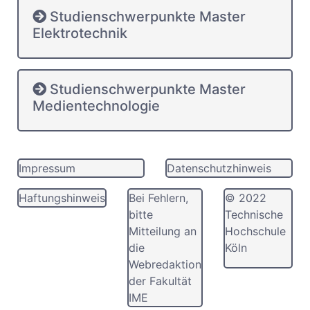
Studienschwerpunkte Master
Elektrotechnik
Studienschwerpunkte Master
Medientechnologie
Impressum
Datenschutzhinweis
Haftungshinweis
Bei Fehlern,
© 2022
bitte
Technische
Mitteilung an
Hochschule
die
Köln
Webredaktion
der Fakultät
IME