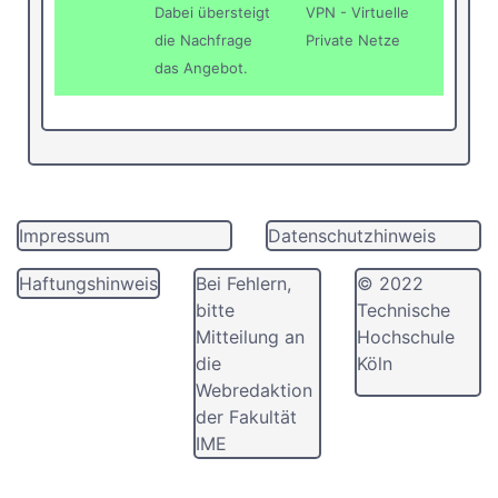
Dabei übersteigt
VPN - Virtuelle
die Nachfrage
Private Netze
das Angebot.
Impressum
Datenschutzhinweis
Haftungshinweis
Bei Fehlern,
© 2022
bitte
Technische
Mitteilung an
Hochschule
die
Köln
Webredaktion
der Fakultät
IME