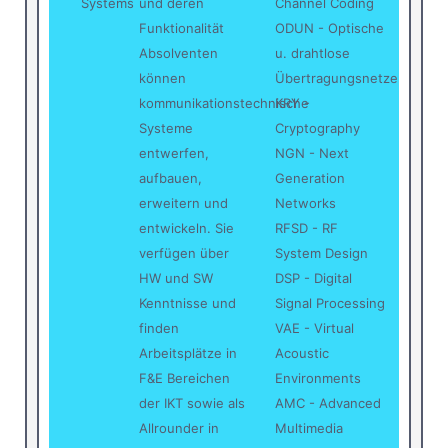
Systems
und deren
Channel Coding
Funktionalität
ODUN - Optische
Absolventen
u. drahtlose
können
Übertragungsnetze
kommunikationstechnische
KRY -
Systeme
Cryptography
entwerfen,
NGN - Next
aufbauen,
Generation
erweitern und
Networks
entwickeln. Sie
RFSD - RF
verfügen über
System Design
HW und SW
DSP - Digital
Kenntnisse und
Signal Processing
finden
VAE - Virtual
Arbeitsplätze in
Acoustic
F&E Bereichen
Environments
der IKT sowie als
AMC - Advanced
Allrounder in
Multimedia