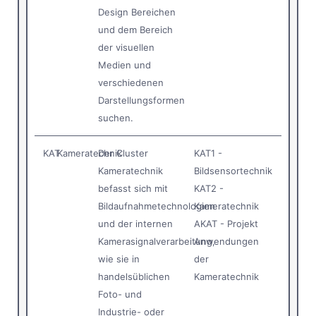
Design Bereichen
und dem Bereich
der visuellen
Medien und
verschiedenen
Darstellungsformen
suchen.
KAT
Kameratechnik
Der Cluster
KAT1 -
Kameratechnik
Bildsensortechnik
befasst sich mit
KAT2 -
Bildaufnahmetechnologien
Kameratechnik
und der internen
AKAT - Projekt
Kamerasignalverarbeitung,
Anwendungen
wie sie in
der
handelsüblichen
Kameratechnik
Foto- und
Industrie- oder