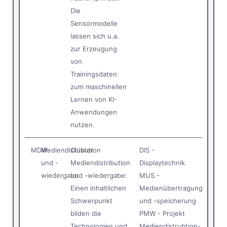
Die
Sensormodelle
lassen sich u.a.
zur Erzeugung
von
Trainingsdaten
zum maschinellen
Lernen von KI-
Anwendungen
nutzen.
MDW
Mediendistribution
Cluster
DIS -
und -
Mediendistribution
Displaytechnik
wiedergabe
und -wiedergabe:
MUS -
Einen inhaltlichen
Medienübertragung
Schwerpunkt
und -speicherung
bilden die
PMW - Projekt
Technologien und
Mediendistrubtion-