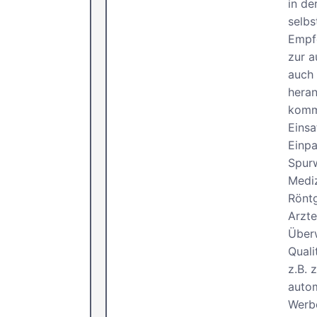
in de
selbs
Empf
zur 
auch 
hera
komm
Einsa
Einpa
Spurw
Mediz
Rönt
Arzte
Über
Quali
z.B. 
autom
Werb