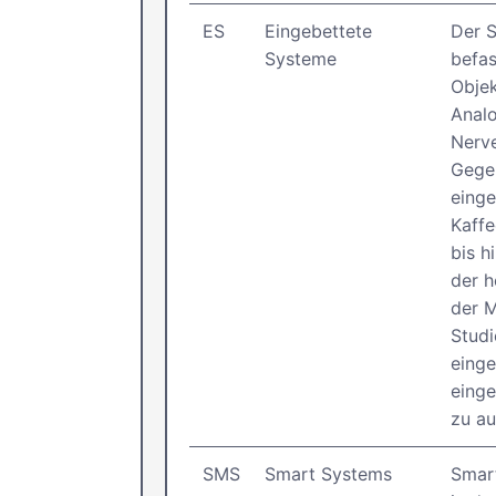
ES
Eingebettete
Der 
Systeme
befas
Objek
Analo
Nerve
Gegen
einge
Kaffe
bis h
der h
der M
Studi
eing
einge
zu a
SMS
Smart Systems
Smart