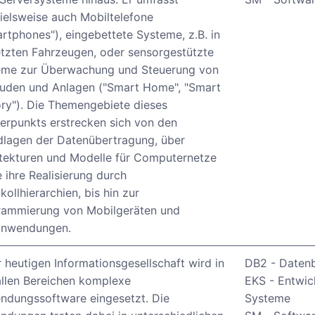
ielsweise auch Mobiltelefone
rtphones"), eingebettete Systeme, z.B. in
tzten Fahrzeugen, oder sensorgestützte
eme zur Überwachung und Steuerung von
uden und Anlagen ("Smart Home", "Smart
ry"). Die Themengebiete dieses
rpunkts erstrecken sich von den
dlagen der Datenübertragung, über
tekturen und Modelle für Computernetze
 ihre Realisierung durch
kollhierarchien, bis hin zur
rammierung von Mobilgeräten und
nwendungen.
r heutigen Informationsgesellschaft wird in
DB2 - Daten
allen Bereichen komplexe
EKS - Entwic
ndungssoftware eingesetzt. Die
Systeme