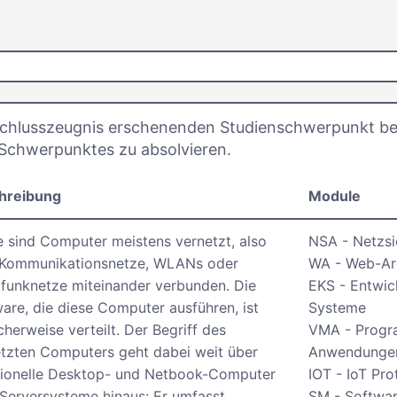
chlusszeugnis erschenenden Studienschwerpunkt be
 Schwerpunktes zu absolvieren.
hreibung
Module
 sind Computer meistens vernetzt, also
NSA - Netzsi
 Kommunikationsnetze, WLANs oder
WA - Web-Ar
funknetze miteinander verbunden. Die
EKS - Entwic
are, die diese Computer ausführen, ist
Systeme
cherweise verteilt. Der Begriff des
VMA - Progra
tzten Computers geht dabei weit über
Anwendunge
tionelle Desktop- und Netbook-Computer
IOT - IoT Pr
Serversysteme hinaus: Er umfasst
SM - Softwa