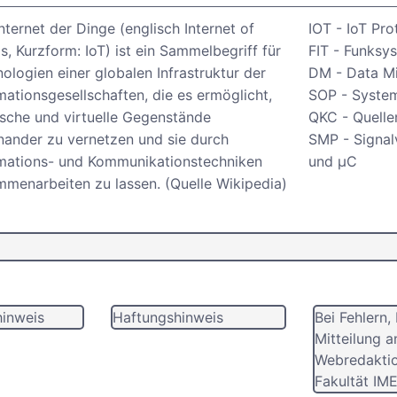
nternet der Dinge (englisch Internet of
IOT - IoT Pr
s, Kurzform: IoT) ist ein Sammelbegriff für
FIT - Funksys
ologien einer globalen Infrastruktur der
DM - Data M
mationsgesellschaften, die es ermöglicht,
SOP - Syste
sche und virtuelle Gegenstände
QKC - Quelle
nander zu vernetzen und sie durch
SMP - Signal
rmations- und Kommunikationstechniken
und µC
menarbeiten zu lassen. (Quelle Wikipedia)
inweis
Haftungshinweis
Bei Fehlern, 
Mitteilung a
Webredaktio
Fakultät IM