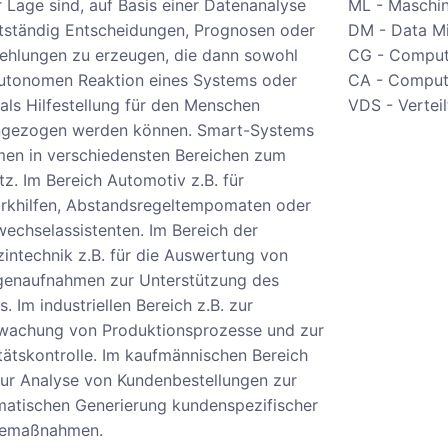
r Lage sind, auf Basis einer Datenanalyse
ML - Maschin
tständig Entscheidungen, Prognosen oder
DM - Data M
ehlungen zu erzeugen, die dann sowohl
CG - Comput
autonomen Reaktion eines Systems oder
CA - Comput
als Hilfestellung für den Menschen
VDS - Vertei
ngezogen werden können. Smart-Systems
en in verschiedensten Bereichen zum
tz. Im Bereich Automotiv z.B. für
rkhilfen, Abstandsregeltempomaten oder
echselassistenten. Im Bereich der
intechnik z.B. für die Auswertung von
genaufnahmen zur Unterstützung des
s. Im industriellen Bereich z.B. zur
wachung von Produktionsprozesse und zur
tätskontrolle. Im kaufmännischen Bereich
zur Analyse von Kundenbestellungen zur
atischen Generierung kundenspezifischer
emaßnahmen.