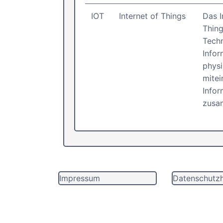
IOT
Internet of Things
Das I
Thing
Techn
Infor
physi
mitei
Info
zusam
Impressum
Datenschutzh