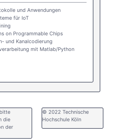
otokolle und Anwendungen
teme für IoT
ining
ms on Programmable Chips
n- und Kanalcodierung
verarbeitung mit Matlab/Python
bitte
© 2022 Technische
n die
Hochschule Köln
n der
E