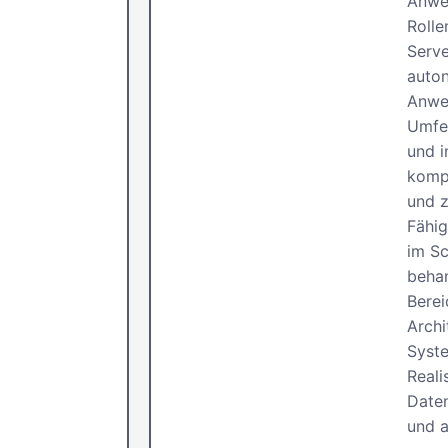
Anwen
Rolle
Serve
auton
Anwe
Umfel
und i
kompl
und z
Fähig
im S
beha
Bere
Archi
Syste
Reali
Date
und 