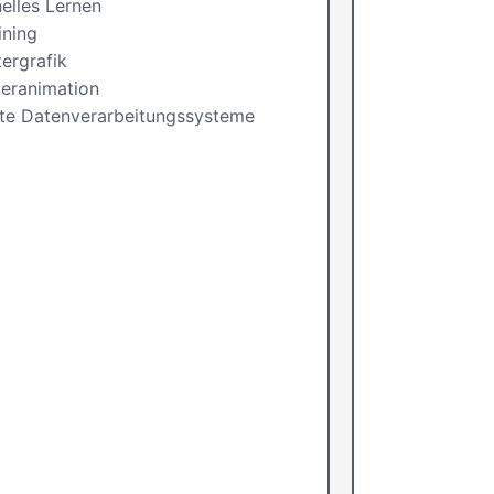
elles Lernen
ining
ergrafik
eranimation
lte Datenverarbeitungssysteme