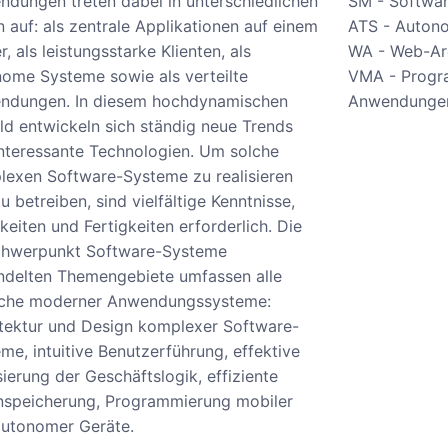
dungen treten dabei in unterschiedlichen
SM - Softwa
n auf: als zentrale Applikationen auf einem
ATS - Auton
r, als leistungsstarke Klienten, als
WA - Web-Ar
ome Systeme sowie als verteilte
VMA - Progra
ndungen. In diesem hochdynamischen
Anwendunge
d entwickeln sich ständig neue Trends
nteressante Technologien. Um solche
exen Software-Systeme zu realisieren
u betreiben, sind vielfältige Kenntnisse,
keiten und Fertigkeiten erforderlich. Die
chwerpunkt Software-Systeme
ndelten Themengebiete umfassen alle
iche moderner Anwendungssysteme:
tektur und Design komplexer Software-
me, intuitive Benutzerführung, effektive
sierung der Geschäftslogik, effiziente
nspeicherung, Programmierung mobiler
autonomer Geräte.