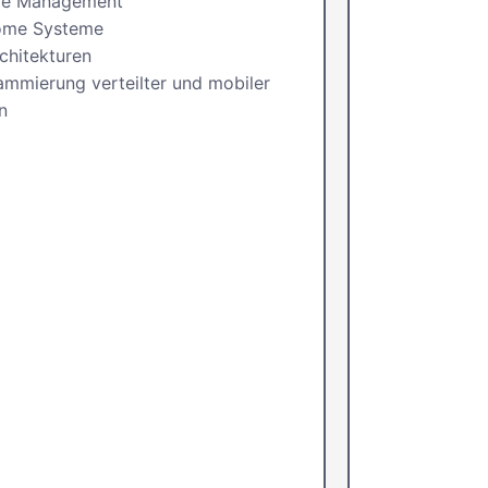
re Management
ome Systeme
chitekturen
mmierung verteilter und mobiler
n