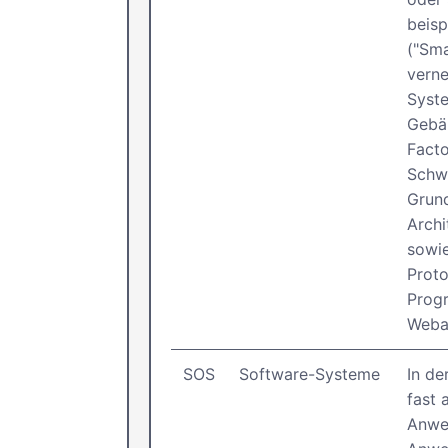
beisp
("Sma
verne
Syst
Gebä
Facto
Schwe
Grun
Archi
sowie
Proto
Prog
Weba
SOS
Software-Systeme
In de
fast 
Anwe