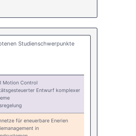
ebotenen Studienschwerpunkte
l Motion Control
tätsgesteuerter Entwurf komplexer
teme
sregelung
netze für eneuerbare Enerien
iemanagement in
undsystemen