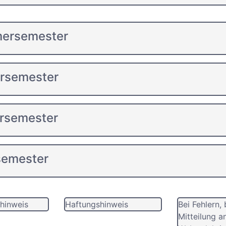
mersemester
ersemester
rsemester
semester
hinweis
Haftungshinweis
Bei Fehlern, 
Mitteilung a