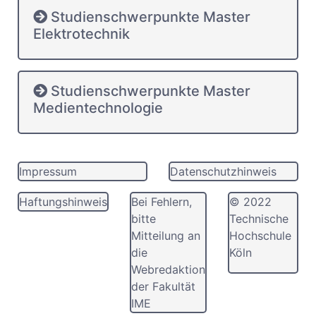
Studienschwerpunkte Master
Elektrotechnik
Studienschwerpunkte Master
Medientechnologie
Impressum
Datenschutzhinweis
Haftungshinweis
Bei Fehlern,
© 2022
bitte
Technische
Mitteilung an
Hochschule
die
Köln
Webredaktion
der Fakultät
IME