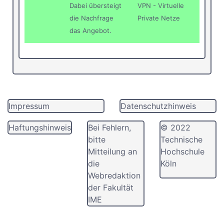
Dabei übersteigt
VPN - Virtuelle
die Nachfrage
Private Netze
das Angebot.
Impressum
Datenschutzhinweis
Haftungshinweis
Bei Fehlern,
© 2022
bitte
Technische
Mitteilung an
Hochschule
die
Köln
Webredaktion
der Fakultät
IME