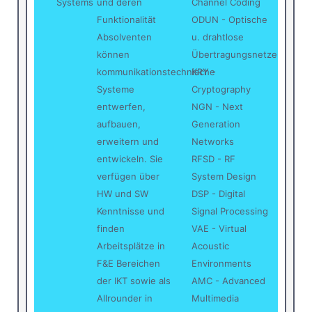
Systems
und deren
Channel Coding
Funktionalität
ODUN - Optische
Absolventen
u. drahtlose
können
Übertragungsnetze
kommunikationstechnische
KRY -
Systeme
Cryptography
entwerfen,
NGN - Next
aufbauen,
Generation
erweitern und
Networks
entwickeln. Sie
RFSD - RF
verfügen über
System Design
HW und SW
DSP - Digital
Kenntnisse und
Signal Processing
finden
VAE - Virtual
Arbeitsplätze in
Acoustic
F&E Bereichen
Environments
der IKT sowie als
AMC - Advanced
Allrounder in
Multimedia