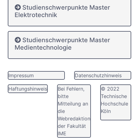
Studienschwerpunkte Master
Elektrotechnik
Studienschwerpunkte Master
Medientechnologie
Impressum
Datenschutzhinweis
Haftungshinweis
Bei Fehlern,
© 2022
bitte
Technische
Mitteilung an
Hochschule
die
Köln
Webredaktion
der Fakultät
IME