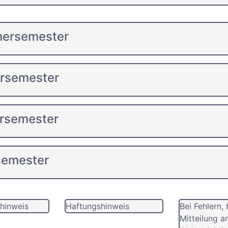
mersemester
ersemester
rsemester
semester
hinweis
Haftungshinweis
Bei Fehlern, 
Mitteilung a