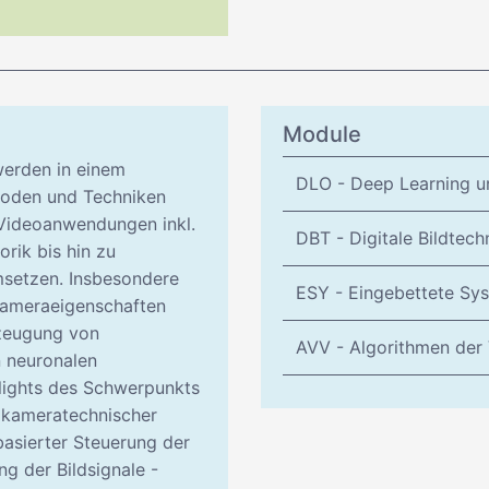
Module
werden in einem
DLO - Deep Learning u
oden und Techniken
d Videoanwendungen inkl.
DBT - Digitale Bildtech
rik bis hin zu
setzen. Insbesondere
ESY - Eingebettete Sy
Kameraeigenschaften
rzeugung von
AVV - Algorithmen der 
n neuronalen
lights des Schwerpunkts
 kameratechnischer
asierter Steuerung der
ng der Bildsignale -