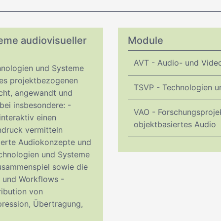
eme audiovisueller
Module
AVT - Audio- und Vide
chnologien und Systeme
nes projektbezogenen
TSVP - Technologien u
cht, angewandt und
bei insbesondere: -
VAO - Forschungsprojek
interaktiv einen
objektbasiertes Audio
ndruck vermitteln
ierte Audiokonzepte und
chnologien und Systeme
Zusammenspiel sowie die
n und Workflows -
ribution von
ression, Übertragung,