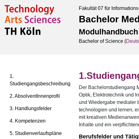
Fakultät 07 für Information
Bachelor Med
Modulhandbuch
Bachelor of Science (
Deut
Studiengan
1.
Studiengangsbeschreibung
Der Bachelorstudiengang M
Optik, Elektrotechnik und 
2. AbsolventInnenprofil
und Wiedergabe medialer In
3. Handlungsfelder
technologien und lernen, e
mit kreativen Medienanwend
4. Kompetenzen
Inhalte und ein verpflichten
5. Studienverlaufspläne
Berufsfelder und Tätig