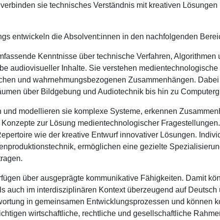
 verbinden sie technisches Verständnis mit kreativen Lösungen 
 entwickeln die Absolvent:innen in den nachfolgenden Bereiche
mfassende Kenntnisse über technische Verfahren, Algorithmen
 audiovisueller Inhalte. Sie verstehen medientechnologische P
rischen und wahrnehmungsbezogenen Zusammenhängen. Dabei re
umen über Bildgebung und Audiotechnik bis hin zu Computerg
en und modellieren sie komplexe Systeme, erkennen Zusammen
e Konzepte zur Lösung medientechnologischer Fragestellungen
pertoire wie der kreative Entwurf innovativer Lösungen. Indivi
enproduktionstechnik, ermöglichen eine gezielte Spezialisierun
ragen.
fügen über ausgeprägte kommunikative Fähigkeiten. Damit könn
s auch im interdisziplinären Kontext überzeugend auf Deutsch u
ortung in gemeinsamen Entwicklungsprozessen und können kom
chtigen wirtschaftliche, rechtliche und gesellschaftliche Rahm