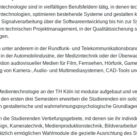
technologie sind in vielfältigen Berufsfeldern tätig, in denen 
ntechnologien, optimieren bestehende Systeme und gestalten 
er Signalverarbeitung über die Softwareentwicklung bis hin zur
m technischen Projektmanagement, in der Qualitätssicherung so
gen.
h unter anderem in der Rundfunk- und Telekommunikationsbranch
n der Automobilindustrie, der Medizintechnik oder der Überwac
tion audiovisueller Medien für Film, Fernsehen, Hörfunk, Game
g von Kamera-, Audio- und Multimediasystemen, CAD-Tools un
edientechnologie an der TH Köln ist modular aufgebaut und ve
 den ersten drei Semestern erwerben die Studierenden ein sol
m gestalterische und wahrnehmungspsychologische Grundlage
ie Studierenden Vertiefungsgebiete, mit denen sie ihr individu
gn, Kameratechnik, Medienproduktionstechnik, Bildverarbeitun
ich ermöglichen Wahlmodule die gezielte Ausrichtung des Stud