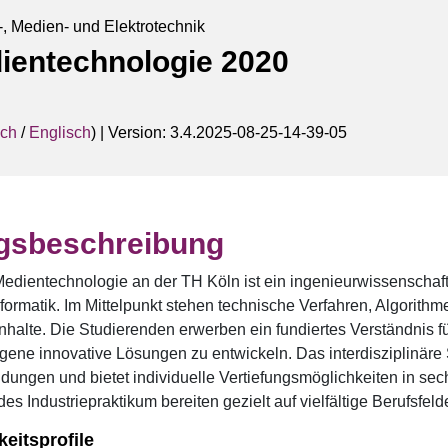
s-, Medien- und Elektrotechnik
ientechnologie 2020
sch
/
Englisch
) |
Version: 3.4.2025-08-25-14-39-05
gsbeschreibung
edientechnologie an der TH Köln ist ein ingenieurwissenschaf
Informatik. Im Mittelpunkt stehen technische Verfahren, Algori
halte. Die Studierenden erwerben ein fundiertes Verständnis 
igene innovative Lösungen zu entwickeln. Das interdisziplinär
ungen und bietet individuelle Vertiefungsmöglichkeiten in sech
des Industriepraktikum bereiten gezielt auf vielfältige Berufsfel
keitsprofile