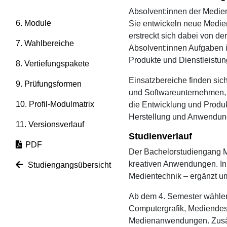
Absolvent:innen der Medien
6. Module
Sie entwickeln neue Medie
erstreckt sich dabei von d
7. Wahlbereiche
Absolvent:innen Aufgaben i
Produkte und Dienstleistun
8. Vertiefungspakete
Einsatzbereiche finden sic
9. Prüfungsformen
und Softwareunternehmen, i
10. Profil-Modulmatrix
die Entwicklung und Produk
Herstellung und Anwendun
11. Versionsverlauf
Studienverlauf
PDF
Der Bachelorstudiengang M
kreativen Anwendungen. In
Studiengangsübersicht
Medientechnik – ergänzt u
Ab dem 4. Semester wählen d
Computergrafik, Mediendesi
Medienanwendungen. Zusätzl