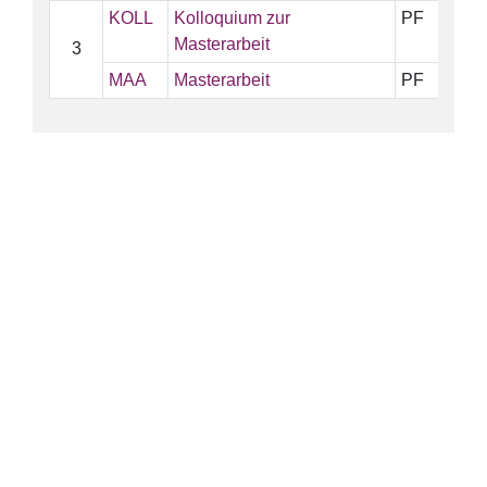
KOLL
Kolloquium zur
PF
3
Masterarbeit
3
MAA
Masterarbeit
PF
2