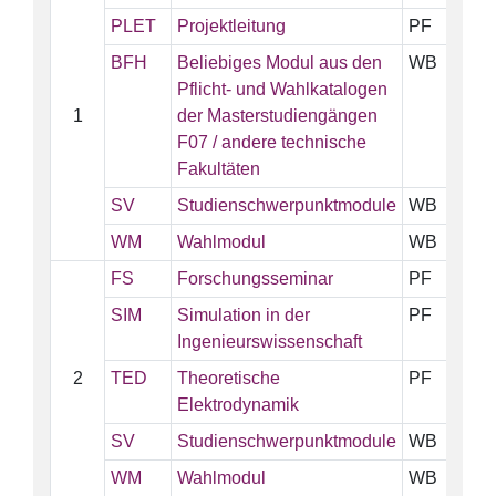
PLET
Projektleitung
PF
5
BFH
Beliebiges Modul aus den
WB
5
Pflicht- und Wahlkatalogen
1
der Masterstudiengängen
F07 / andere technische
Fakultäten
SV
Studienschwerpunktmodule
WB
1
WM
Wahlmodul
WB
5
FS
Forschungsseminar
PF
1
SIM
Simulation in der
PF
5
Ingenieurswissenschaft
2
TED
Theoretische
PF
5
Elektrodynamik
SV
Studienschwerpunktmodule
WB
5
WM
Wahlmodul
WB
5