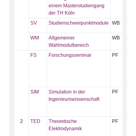
einem Masterstudiengang
der TH Köln
SV
Studienschwerpunktmodule
WB
1
WM
Allgemeiner
WB
5
Wahlmodulbereich
FS
Forschungsseminar
PF
1
SIM
Simulation in der
PF
5
Ingenieurswissenschaft
2
TED
Theoretische
PF
5
Elektrodynamik