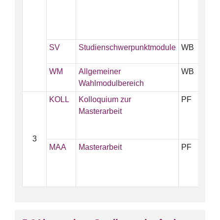
SV
Studienschwerpunktmodule
WB
5
WM
Allgemeiner
WB
5
Wahlmodulbereich
KOLL
Kolloquium zur
PF
3
Masterarbeit
3
MAA
Masterarbeit
PF
2