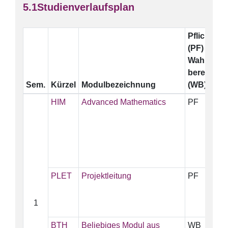
Studienverlaufsplan
Pflicht
E
(PF)
Wahl-
bereich
Sem.
Kürzel
Modulbezeichnung
(WB)
HIM
Advanced Mathematics
PF
5
PLET
Projektleitung
PF
5
1
BTH
Beliebiges Modul aus
WB
5