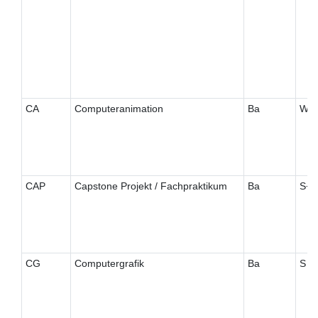
CA
Computeranimation
Ba
W
CAP
Capstone Projekt / Fachpraktikum
Ba
S+
CG
Computergrafik
Ba
S