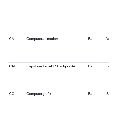
CA
Computeranimation
Ba
W
CAP
Capstone Projekt / Fachpraktikum
Ba
S+
CG
Computergrafik
Ba
S