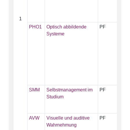
1
PHO1
Optisch abbildende
PF
5
Systeme
SMM
Selbstmanagement im
PF
1
Studium
AVW
Visuelle und auditive
PF
3
Wahrnehmung