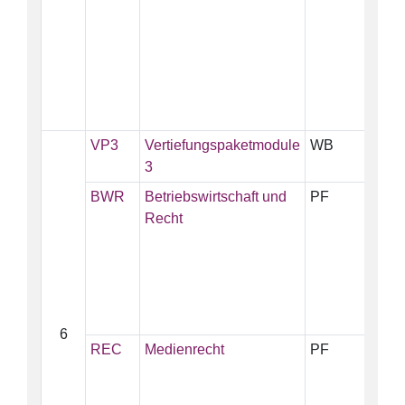
VP3
Vertiefungspaketmodule
WB
21
3
BWR
Betriebswirtschaft und
PF
5
Recht
6
REC
Medienrecht
PF
3