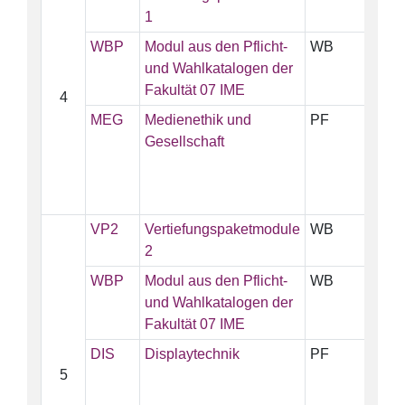
1
WBP
Modul aus den Pflicht-
WB
10
und Wahlkatalogen der
Fakultät 07 IME
4
MEG
Medienethik und
PF
5
Gesellschaft
VP2
Vertiefungspaketmodule
WB
15
2
WBP
Modul aus den Pflicht-
WB
10
und Wahlkatalogen der
Fakultät 07 IME
DIS
Displaytechnik
PF
5
5