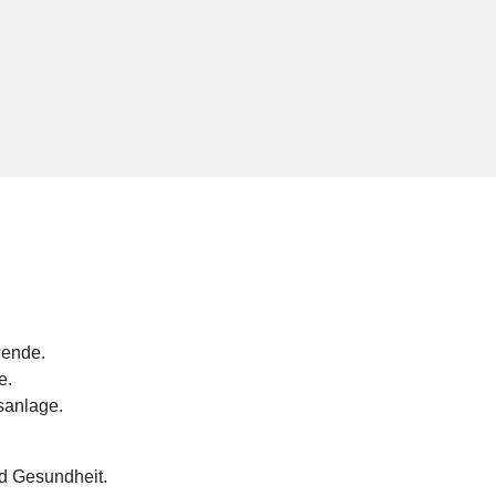
wende.
e.
nsanlage.
.
nd Gesundheit.