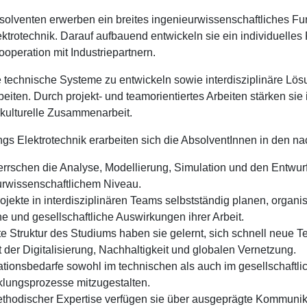
olventen erwerben ein breites ingenieurwissenschaftliches Fun
ktrotechnik. Darauf aufbauend entwickeln sie ein individuelles P
operation mit Industriepartnern.
 technische Systeme zu entwickeln sowie interdisziplinäre Lösun
eiten. Durch projekt- und teamorientiertes Arbeiten stärken si
erkulturelle Zusammenarbeit.
 Elektrotechnik erarbeiten sich die AbsolventInnen in den nach
rrschen die Analyse, Modellierung, Simulation und den Entwurf
rwissenschaftlichem Niveau.
jekte in interdisziplinären Teams selbstständig planen, orga
che und gesellschaftliche Auswirkungen ihrer Arbeit.
erte Struktur des Studiums haben sie gelernt, sich schnell ne
der Digitalisierung, Nachhaltigkeit und globalen Vernetzung.
tionsbedarfe sowohl im technischen als auch im gesellschaftli
klungsprozesse mitzugestalten.
thodischer Expertise verfügen sie über ausgeprägte Kommunika