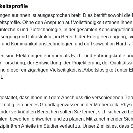
keitsprofile
ngenieurInnen ist ausgesprochen breit. Dies betrifft sowohl die
eitsprofile. Ohne den Anspruch auf Vollständigkeit stehen Ihn
intechnik und Biotechnologie, in der gesamten Konsumgüterindus
rsorgung und Infrastruktur, im Bereich der Energieerzeugung, -
- und Kommunikationstechnologien und dort sowohl im Hard- al
n sind ElektroingenieurInnen als Fach- und Führungskräfte unve
Forschung, der Entwicklung, der Projektierung, der Qualitätss
 dieser einzigartigen Vielseitigkeit ist Arbeitslosigkeit unter 
t.
staltet, dass Ihnen mit dem Abschluss die verschiedenen Berufs
t nötig, ein breites Grundlagenwissen in der Mathematik, Physik
nder verknüpften Bereichen sollen Sie lernen, sich sicher zu b
rüfen, bewerten, entwerfen und zu planen. Mit zunehmender Sic
iplinären Anteile im Studienverlauf zu. Unser Ziel ist es, dass Si