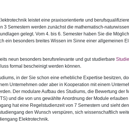
ktrotechnik leistet eine praxisorientierte und berufsqualifizie
sten 3 Semestern werden zunächst die mathematisch-naturwissen
undlagen gelegt. Vom 4. bis 6. Semester haben Sie die Möglichk
sich ein besonders breites Wissen im Sinne einer allgemeinen El
reits neun besonders berufsrelevante und gut studierbare
Studi
uss formal bescheinigt werden können.
udiums, in der Sie schon eine erhebliche Expertise besitzen, dom
einem Unternehmen oder aber in Kooperation mit einem Unterneh
werden. Der modulare Aufbau des Studiums, die Bewertung der
CTS) und die von uns gewählte Anordnung der Module erlauben
ngang hat eine Regelstudienzeit von 7 Semestern und sieht de
tudiengang den Wunsch verspüren, sich wissenschaftlich weite
iengang Elektrotechnik.