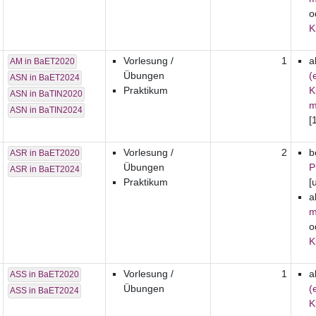
o
K
Vorlesung /
1
a
AM in BaET2020
Übungen
(
ASN in BaET2024
Praktikum
K
ASN in BaTIN2020
m
ASN in BaTIN2024
[
Vorlesung /
2
b
ASR in BaET2020
Übungen
P
ASR in BaET2024
Praktikum
[
a
m
o
K
Vorlesung /
1
a
ASS in BaET2020
Übungen
(
ASS in BaET2024
K