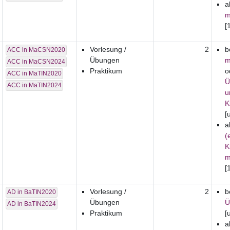
a
m
[
Vorlesung /
2
b
ACC in MaCSN2020
Übungen
m
ACC in MaCSN2024
Praktikum
o
ACC in MaTIN2020
Ü
ACC in MaTIN2024
u
K
[
a
(
K
m
[
Vorlesung /
2
b
AD in BaTIN2020
Übungen
Ü
AD in BaTIN2024
Praktikum
[
a