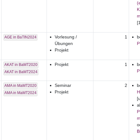
(
K
m
[
Vorlesung /
1
b
AGE in BaTIN2024
Übungen
P
Projekt
Projekt
1
b
AKAT in BaMT2020
P
AKAT in BaMT2024
Seminar
2
b
AMA in MaMT2020
Projekt
H
AMA in MaMT2024
[
a
P
m
o
B