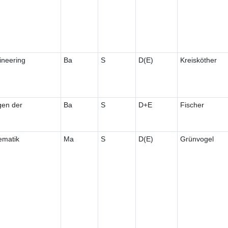
ineering
Ba
S
D(E)
Kreisköther
gen der
Ba
S
D+E
Fischer
ematik
Ma
S
D(E)
Grünvogel