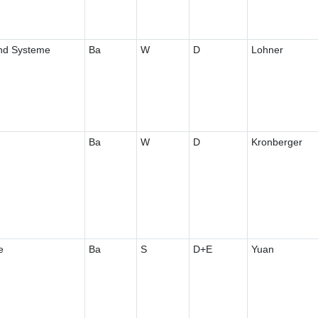
und Systeme
Ba
W
D
Lohner
Ba
W
D
Kronberger
e
Ba
S
D+E
Yuan