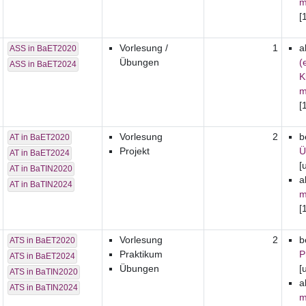
m
[
Vorlesung /
1
a
ASS in BaET2020
Übungen
(
ASS in BaET2024
K
m
[
Vorlesung
2
b
AT in BaET2020
Projekt
Ü
AT in BaET2024
[
AT in BaTIN2020
a
AT in BaTIN2024
m
[
Vorlesung
2
b
ATS in BaET2020
Praktikum
P
ATS in BaET2024
Übungen
[
ATS in BaTIN2020
a
ATS in BaTIN2024
m