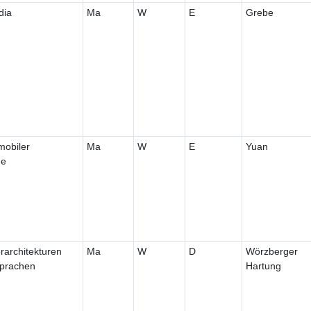
dia
Ma
W
E
Grebe
mobiler
Ma
W
E
Yuan
me
rarchitekturen
Ma
W
D
Wörzberger
prachen
Hartung