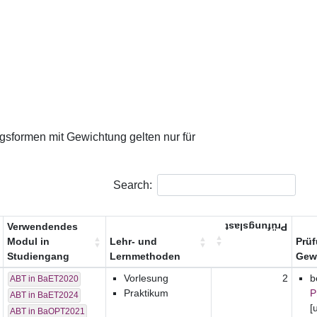
ngsformen mit Gewichtung gelten nur für
Search:
Verwendendes
Prüfungslast
Modul in
Lehr- und
Prü
Studiengang
Lernmethoden
Gew
Vorlesung
2
b
ABT in BaET2020
Praktikum
P
ABT in BaET2024
[
ABT in BaOPT2021