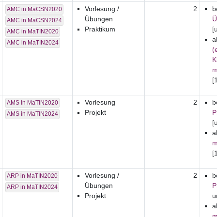
Vorlesung /
2
b
AMC in MaCSN2020
Übungen
Ü
AMC in MaCSN2024
Praktikum
[
AMC in MaTIN2020
a
AMC in MaTIN2024
(
K
m
[
Vorlesung
2
b
AMS in MaTIN2020
Projekt
P
AMS in MaTIN2024
[
a
m
[
Vorlesung /
2
b
ARP in MaTIN2020
Übungen
P
ARP in MaTIN2024
Projekt
u
a
m