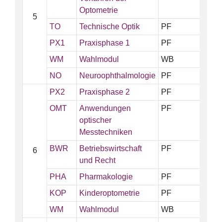
Optometrie
5
TO
Technische Optik
PF
PX1
Praxisphase 1
PF
WM
Wahlmodul
WB
NO
Neuroophthalmologie
PF
PX2
Praxisphase 2
PF
OMT
Anwendungen
PF
optischer
Messtechniken
BWR
Betriebswirtschaft
PF
6
und Recht
PHA
Pharmakologie
PF
KOP
Kinderoptometrie
PF
WM
Wahlmodul
WB