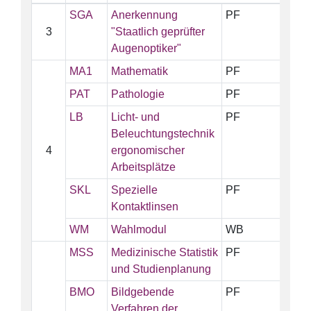
SGA
Anerkennung
PF
3
"Staatlich geprüfter
Augenoptiker"
MA1
Mathematik
PF
PAT
Pathologie
PF
LB
Licht- und
PF
Beleuchtungstechnik
4
ergonomischer
Arbeitsplätze
SKL
Spezielle
PF
Kontaktlinsen
WM
Wahlmodul
WB
MSS
Medizinische Statistik
PF
und Studienplanung
BMO
Bildgebende
PF
Verfahren der