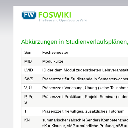
Abkürzungen in Studienverlaufsplänen
Sem
Fachsemester
MID
Modulkürzel
LVID
ID der dem Modul zugeordneten Lehrveranstal
SWS
Präsenzzeit für Studierende in Semesterwoch
V, Ü
Präsenzzeit Vorlesung, Übung (keine Teilnahmep
P, Pr,
Präsenzzeit Praktikum, Projekt, Seminar (in der
S
T
Präsenzzeit freiwilliges, zusätzliches Tutorium
KN
summarischer (abschließender) Kompetenzna
sK = Klausur, sMP = mündliche Prüfung, sSB = s