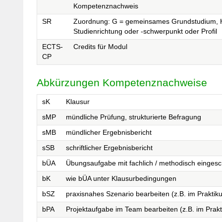
Kompetenznachweis
SR
Zuordnung: G = gemeinsames Grundstudium, H 
Studienrichtung oder -schwerpunkt oder Profil
ECTS-
Credits für Modul
CP
Abkürzungen Kompetenznachweise
sK
Klausur
sMP
mündliche Prüfung, strukturierte Befragung
sMB
mündlicher Ergebnisbericht
sSB
schriftlicher Ergebnisbericht
bÜA
Übungsaufgabe mit fachlich / methodisch einges
bK
wie bÜA unter Klausurbedingungen
bSZ
praxisnahes Szenario bearbeiten (z.B. im Praktik
bPA
Projektaufgabe im Team bearbeiten (z.B. im Prak