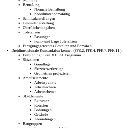
Normung
Bemaßung
Normale Bemaßung
Koordinatenbemaßung
Schnittdarstellungen
Gewindedarstellung
Oberflächenangaben
Toleranzen
Passungen
Form- und Lage Toleranzen
Fertigungsgerechtes Gestalten und Bemaßen
Dreidimensionale Konstruktion kennen (PFK.2, PFK.4, PFK.7, PFK.11 )
Einführung in ein 3D CAD Programm
Skizzieren
Grundlagen
Skizzierwerkzeuge
Geometrien projezieren
Arbeitselemente
Arbeitspunkte
Arbeitsachsen
Arbeitsebenen
3D-Elemente
Extrusion
Rotation
Bohrungen
Gewinde
Abrundungen
Baugruppen