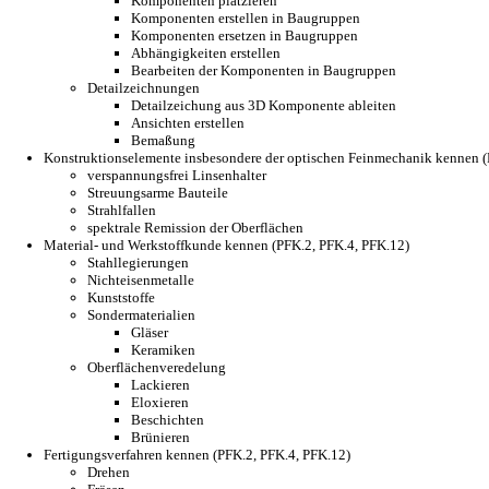
Komponenten platzieren
Komponenten erstellen in Baugruppen
Komponenten ersetzen in Baugruppen
Abhängigkeiten erstellen
Bearbeiten der Komponenten in Baugruppen
Detailzeichnungen
Detailzeichung aus 3D Komponente ableiten
Ansichten erstellen
Bemaßung
Konstruktionselemente insbesondere der optischen Feinmechanik kennen (
verspannungsfrei Linsenhalter
Streuungsarme Bauteile
Strahlfallen
spektrale Remission der Oberflächen
Material- und Werkstoffkunde kennen (PFK.2, PFK.4, PFK.12)
Stahllegierungen
Nichteisenmetalle
Kunststoffe
Sondermaterialien
Gläser
Keramiken
Oberflächenveredelung
Lackieren
Eloxieren
Beschichten
Brünieren
Fertigungsverfahren kennen (PFK.2, PFK.4, PFK.12)
Drehen