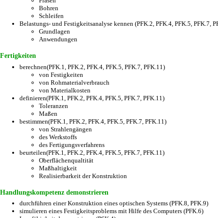
Fräsen
Bohren
Schleifen
Belastungs- und Festigkeitsanalyse kennen (PFK.2, PFK.4, PFK.5, PFK.7, P
Grundlagen
Anwendungen
Fertigkeiten
berechnen(PFK.1, PFK.2, PFK.4, PFK.5, PFK.7, PFK.11)
von Festigkeiten
von Rohmaterialverbrauch
von Materialkosten
definieren(PFK.1, PFK.2, PFK.4, PFK.5, PFK.7, PFK.11)
Toleranzen
Maßen
bestimmen(PFK.1, PFK.2, PFK.4, PFK.5, PFK.7, PFK.11)
von Strahlengängen
des Werkstoffs
des Fertigungsverfahrens
beurteilen(PFK.1, PFK.2, PFK.4, PFK.5, PFK.7, PFK.11)
Oberflächenqualtität
Maßhaltigkeit
Realisierbarkeit der Konstruktion
Handlungskompetenz demonstrieren
durchführen einer Konstruktion eines optischen Systems (PFK.8, PFK.9)
simulieren eines Festigkeitsproblems mit Hilfe des Computers (PFK.6)