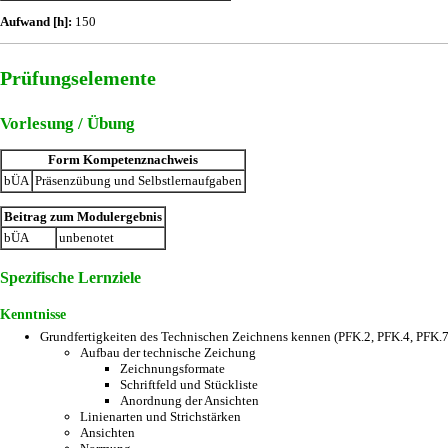
Aufwand [h]:
150
Prüfungselemente
Vorlesung / Übung
Form Kompetenznachweis
bÜA
Präsenzübung und Selbstlernaufgaben
Beitrag zum Modulergebnis
bÜA
unbenotet
Spezifische Lernziele
Kenntnisse
Grundfertigkeiten des Technischen Zeichnens kennen (PFK.2, PFK.4, PFK.7
Aufbau der technische Zeichung
Zeichnungsformate
Schriftfeld und Stückliste
Anordnung der Ansichten
Linienarten und Strichstärken
Ansichten