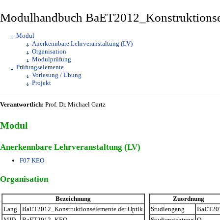
Modulhandbuch BaET2012_Konstruktionsel
Modul
Anerkennbare Lehrveranstaltung (LV)
Organisation
Modulprüfung
Prüfungselemente
Vorlesung / Übung
Projekt
Verantwortlich:
Prof. Dr. Michael Gartz
Modul
Anerkennbare Lehrveranstaltung (LV)
F07 KEO
Organisation
Bezeichnung
Zuordnung
Lang
BaET2012_Konstruktionselemente der Optik
Studiengang
BaET20
MID
BaET2012_KEO
Studienrichtung
O