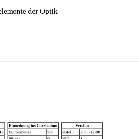
emente der Optik
Einordnung ins Curriculum
Version
12
Fachsemester
5-6
erstellt
2011-12-08
Pflicht
O
VID
1