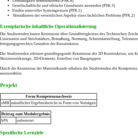
Lernfähigkeit demonstrieren (PSK.4)
Gesellschaftliche und ethische Grundwerte anwenden (PSK.3)
Finden sinnvoller Systemgrenzen (PFK.1)
Abstrahieren der wesentlichen Aspekte eines fachlichen Problems (PFK.2)
Exemplarische inhaltliche Operationalisierung
Die Studierenden bauen Kenntnisse über Grundfertigkeiten des Technischen Zeichn
Linienarten und Strichstärken, Bemaßung, Normung, Schnittdarstellung, Toleranz
fertigungsgerechtes Gestalten der Konstruktion.
Die Studierenden erlernen grundlegegende Kenntnisse der 3D Konstruktion, wie E
Skizzierwerkzeuge, 3D-Elemente, Erstellen von Baugruppen.
Durch die Kenntnisse der Materialkunde erhalten die Studierenden die Kompetenz
auszuwählen.
Projekt
Form Kompetenznachweis
sMB
mündlicher Ergebnisbericht in Form von Vorträgen
Beitrag zum Modulergebnis
bPA
unbenotet
Spezifische Lernziele