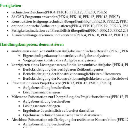
Fertigkeiten
technisches Zeichnen(PFK.4, PFK.10, PFK.12, PFK.13, PSK.5)
3d CAD-Programm anwenden(PFK.4, PFK.10, PFK.12, PFK.13, PSK.5)
Konstruktion fertigungstechnisch überprüfen(PFK.4, PFK.10, PFK.12, PFK.
optional: optische Aufbauten justieren(PFK.4, PFK.10, PFK.12, PFK.13, PS
Festigkeitssimulation auf Plausibilität überprüfen(PFK.4, PFK.10, PFK.12,
Zusammenhänge erkennen und verstehen(PFK.4, PFK.10, PFK.12, PFK.13, 
Handlungskompetenz demonstrieren
analysieren einer konstruktiven Aufgabe im optischen Bereich (PFK.1, PFK
Eigenständig erkannte konstruktive Aufgabe analysieren
Vorgegebene konstruktive Aufgabe analysieren
konzipieren eines Lösungsansatzes für die konstruktive Aufgabe (PFK.4, P
Berücksichtigung des verfügbaren Zeitkontingentes
Berücksichtigung der Konstruktionsmöglichkeiten / Resourcen
Berücksichtigung der Konstruktionsmöglichkeiten unter Betriebswi
Präsentation einer Projektskizze (PFK.12, PFK.13, PSK.5, PSK.6)
Aufgabenstellung beschreiben
Lösungsansatz darlegen
Milestone-Präsentation zur Überprüfung des Projektfortschrittes (PFK.12, 
Aufgabenstellung beschreiben
Lösungsansatz darlegen
Ergebnisse übersichtlich aufbereitet darstellen
Ergebnisse technisch wissenschaftliche diskutieren
Abschluss-Präsentation mit Darlegung der realisierten Konstruktion (PFK.1
Aufgabenstellung beschreiben