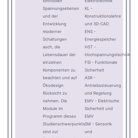
sinnvollen
Elektrotechnik
Spannungsebenen
KL -
und der
Konstruktionslehre
Entwicklung
und 3D-CAD
moderner
ENS -
Schaltungen
Energiespeicher
auch, die
HST -
Lebensdauer der
Hochspannungstechnik
einzelnen
FSI - Funktionale
Komponenten zu
Sicherheit
beachten und auf
ASR -
Ökodesign
Antriebssteuerung
Rücksicht zu
und Regelung
nehmen. Die
EMV - Elektrische
Module im
Sicherheit und
Programm dieses
EMV
Studienschwerpunkts
SM - Sensorik
sind zur
und