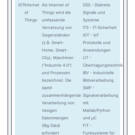
IOT
Internet
Als Internet of
DSS - Diskrete
of
Things wird die
Signale und
Things
umfassende
Systeme
Vernetzung von
ITS - IT-Sicherheit
Gegenständen
IOT - IoT
(z.B. Smart-
Protokolle und
Home, Smart-
Anwendungen
City), Maschinen
UT -
("Industrie 4.0")
Übertragungstechnik
und Prozessen
IBV - Industrielle
bezeichnet. Die
Bildverarbeitung
damit
SMP -
zusammenhängende
Signalverarbeitung
Verarbeitung von
mit
riesigen
Matlab/Python
Datenmengen
und µC
(Big Data)
FIT -
erfordert
Funksysteme für