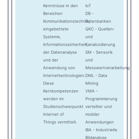
Kenntnisse in den
IoT
Bereichen
DB -
Kommunikationstechnik,
Datenbanken
eingebettete
QKC - Quellen-
Systeme,
und
Informationssicherheit,
Kanalcodierung
der Datenanalyse
SM - Sensorik
und der
und
Anwendung von
Messwertverarbeitung
Internettechnologien.
DML - Data
Diese
Mining
Kernkompetenzen
VMA -
werden im
Programmierung
Studienschwerpunkt
verteilter und
Internet of
mobiler
Things vermittelt.
Anwendungen
IBA - Industrielle
Bildanalyse