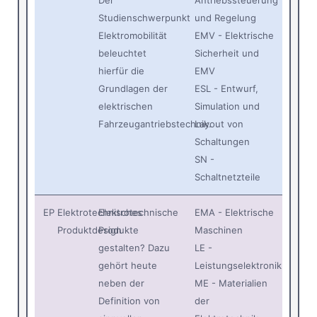
Der
Antriebssteuerung
Studienschwerpunkt
und Regelung
Elektromobilität
EMV - Elektrische
beleuchtet
Sicherheit und
hierfür die
EMV
Grundlagen der
ESL - Entwurf,
elektrischen
Simulation und
Fahrzeugantriebstechnik.
Layout von
Schaltungen
SN -
Schaltnetzteile
EP
Elektrotechnisches
Elektrotechnische
EMA - Elektrische
Produktdesign
Produkte
Maschinen
gestalten? Dazu
LE -
gehört heute
Leistungselektronik
neben der
ME - Materialien
Definition von
der