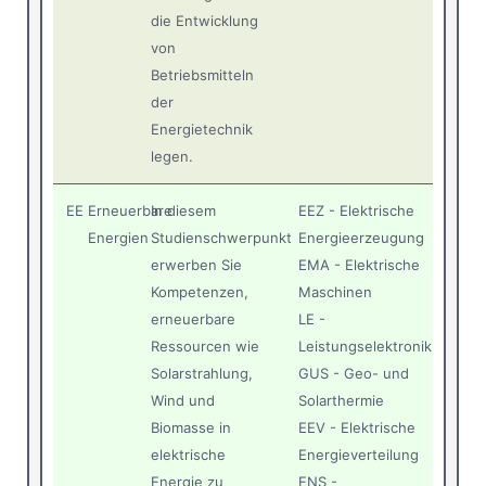
die Entwicklung
von
Betriebsmitteln
der
Energietechnik
legen.
EE
Erneuerbare
In diesem
EEZ - Elektrische
Energien
Studienschwerpunkt
Energieerzeugung
erwerben Sie
EMA - Elektrische
Kompetenzen,
Maschinen
erneuerbare
LE -
Ressourcen wie
Leistungselektronik
Solarstrahlung,
GUS - Geo- und
Wind und
Solarthermie
Biomasse in
EEV - Elektrische
elektrische
Energieverteilung
Energie zu
ENS -