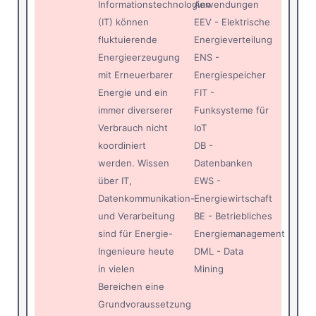
Informationstechnologien
Anwendungen
(IT) können
EEV - Elektrische
fluktuierende
Energieverteilung
Energieerzeugung
ENS -
mit Erneuerbarer
Energiespeicher
Energie und ein
FIT -
immer diverserer
Funksysteme für
Verbrauch nicht
IoT
koordiniert
DB -
werden. Wissen
Datenbanken
über IT,
EWS -
Datenkommunikation-
Energiewirtschaft
und Verarbeitung
BE - Betriebliches
sind für Energie-
Energiemanagement
Ingenieure heute
DML - Data
in vielen
Mining
Bereichen eine
Grundvoraussetzung