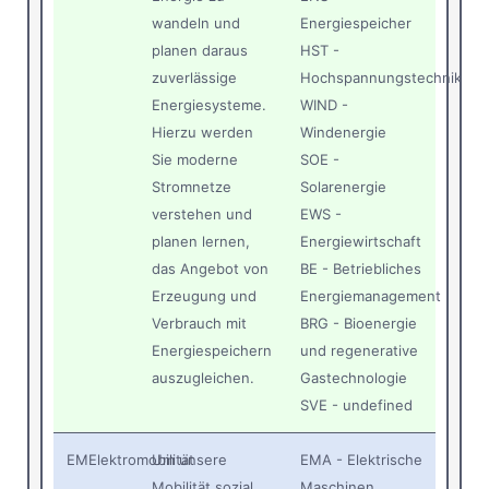
wandeln und
Energiespeicher
planen daraus
HST -
zuverlässige
Hochspannungstechnik
Energiesysteme.
WIND -
Hierzu werden
Windenergie
Sie moderne
SOE -
Stromnetze
Solarenergie
verstehen und
EWS -
planen lernen,
Energiewirtschaft
das Angebot von
BE - Betriebliches
Erzeugung und
Energiemanagement
Verbrauch mit
BRG - Bioenergie
Energiespeichern
und regenerative
auszugleichen.
Gastechnologie
SVE - undefined
EM
Elektromobilität
Um unsere
EMA - Elektrische
Mobilität sozial
Maschinen