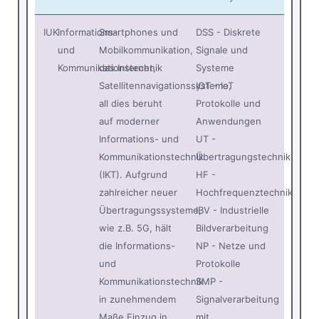
IUK
Informations-
Smartphones und
DSS - Diskrete
und
Mobilkommunikation,
Signale und
Kommunikationstechnik
das Internet,
Systeme
Satellitennavigationssysteme,
IOT - IoT
all dies beruht
Protokolle und
auf moderner
Anwendungen
Informations- und
UT -
Kommunikationstechnik
Übertragungstechnik
(IKT). Aufgrund
HF -
zahlreicher neuer
Hochfrequenztechnik
Übertragungssysteme,
IBV - Industrielle
wie z.B. 5G, hält
Bildverarbeitung
die Informations-
NP - Netze und
und
Protokolle
Kommunikationstechnik
SMP -
in zunehmendem
Signalverarbeitung
Maße Einzug in
mit