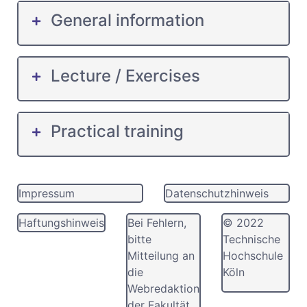
General information
Lecture / Exercises
Practical training
Impressum
Datenschutzhinweis
Haftungshinweis
Bei Fehlern,
© 2022
bitte
Technische
Mitteilung an
Hochschule
die
Köln
Webredaktion
der Fakultät