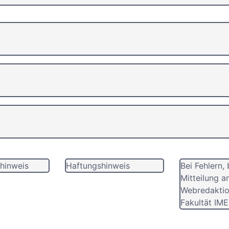
hinweis
Haftungshinweis
Bei Fehlern, 
Mitteilung a
Webredaktio
Fakultät IME