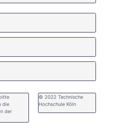
bitte
© 2022 Technische
n die
Hochschule Köln
n der