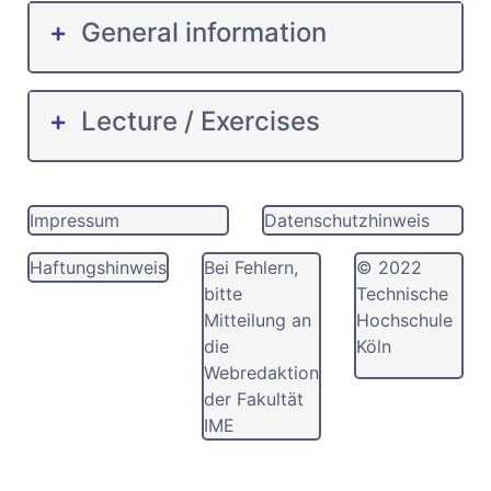
General information
Lecture / Exercises
Impressum
Datenschutzhinweis
Haftungshinweis
Bei Fehlern,
© 2022
bitte
Technische
Mitteilung an
Hochschule
die
Köln
Webredaktion
der Fakultät
IME