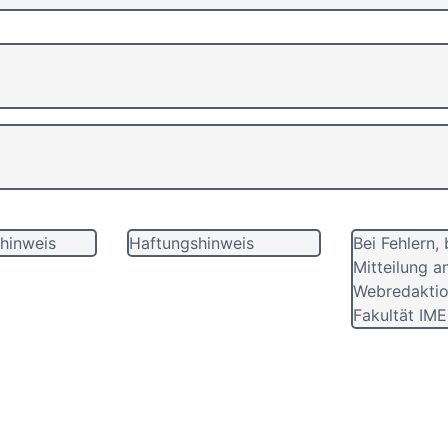
hinweis
Haftungshinweis
Bei Fehlern, 
Mitteilung a
Webredaktio
Fakultät IME