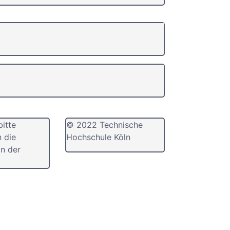
bitte
© 2022 Technische
n die
Hochschule Köln
n der