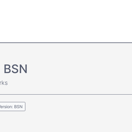
l BSN
rks
ersion: BSN