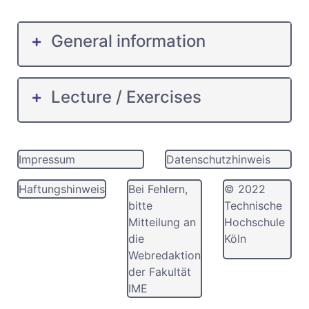
General information
Lecture / Exercises
Impressum
Datenschutzhinweis
Haftungshinweis
Bei Fehlern,
© 2022
bitte
Technische
Mitteilung an
Hochschule
die
Köln
Webredaktion
der Fakultät
IME