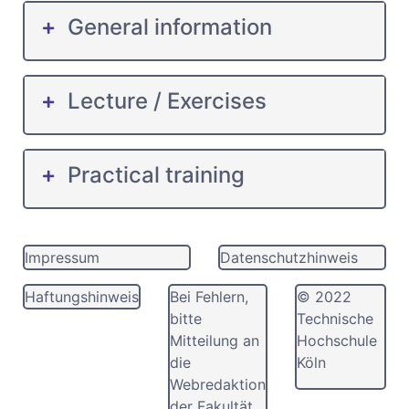
General information
Lecture / Exercises
Practical training
Impressum
Datenschutzhinweis
Haftungshinweis
Bei Fehlern,
© 2022
bitte
Technische
Mitteilung an
Hochschule
die
Köln
Webredaktion
der Fakultät