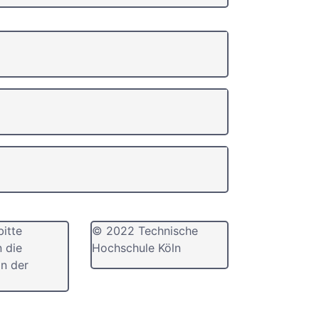
bitte
© 2022 Technische
n die
Hochschule Köln
n der