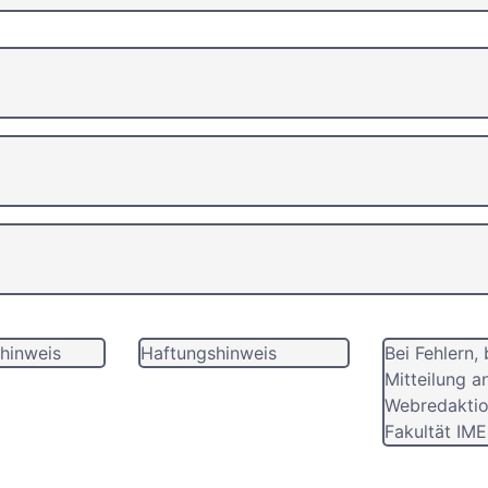
hinweis
Haftungshinweis
Bei Fehlern, 
Mitteilung a
Webredaktio
Fakultät IME