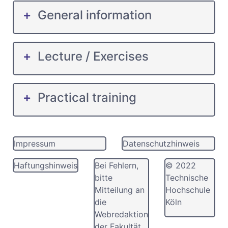
General information
Lecture / Exercises
Practical training
Impressum
Datenschutzhinweis
Haftungshinweis
Bei Fehlern,
© 2022
bitte
Technische
Mitteilung an
Hochschule
die
Köln
Webredaktion
der Fakultät