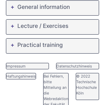
General information
Lecture / Exercises
Practical training
Impressum
Datenschutzhinweis
Haftungshinweis
Bei Fehlern,
© 2022
bitte
Technische
Mitteilung an
Hochschule
die
Köln
Webredaktion
der Fakultät