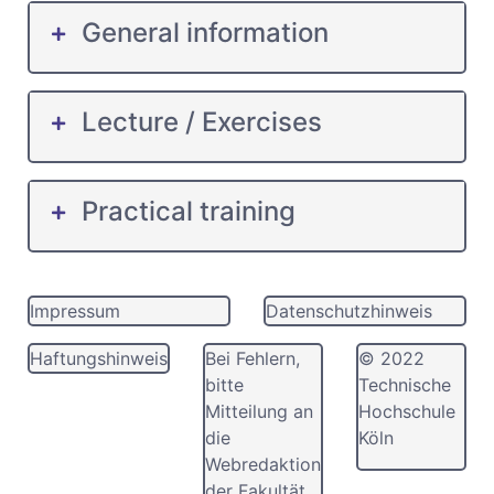
General information
Lecture / Exercises
Practical training
Impressum
Datenschutzhinweis
Haftungshinweis
Bei Fehlern,
© 2022
bitte
Technische
Mitteilung an
Hochschule
die
Köln
Webredaktion
der Fakultät