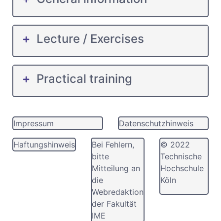
Lecture / Exercises
Practical training
Impressum
Datenschutzhinweis
Haftungshinweis
Bei Fehlern,
© 2022
bitte
Technische
Mitteilung an
Hochschule
die
Köln
Webredaktion
der Fakultät
IME