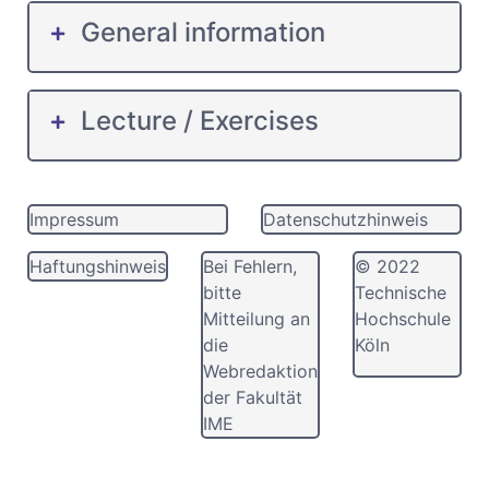
General information
Lecture / Exercises
Impressum
Datenschutzhinweis
Haftungshinweis
Bei Fehlern,
© 2022
bitte
Technische
Mitteilung an
Hochschule
die
Köln
Webredaktion
der Fakultät
IME