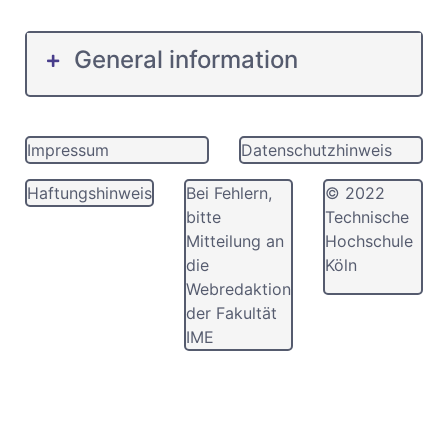
General information
Impressum
Datenschutzhinweis
Haftungshinweis
Bei Fehlern,
© 2022
bitte
Technische
Mitteilung an
Hochschule
die
Köln
Webredaktion
der Fakultät
IME