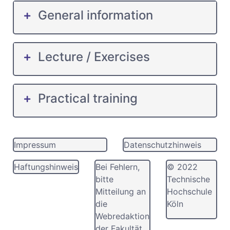
General information
Lecture / Exercises
Practical training
Impressum
Datenschutzhinweis
Haftungshinweis
Bei Fehlern,
© 2022
bitte
Technische
Mitteilung an
Hochschule
die
Köln
Webredaktion
der Fakultät