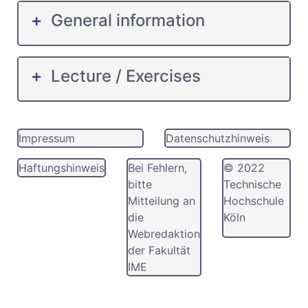
General information
Lecture / Exercises
Impressum
Datenschutzhinweis
Haftungshinweis
Bei Fehlern,
© 2022
bitte
Technische
Mitteilung an
Hochschule
die
Köln
Webredaktion
der Fakultät
IME