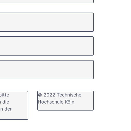
bitte
© 2022 Technische
n die
Hochschule Köln
n der