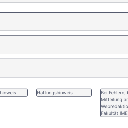
hinweis
Haftungshinweis
Bei Fehlern, 
Mitteilung a
Webredaktio
Fakultät IME