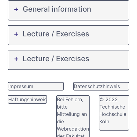
General information
Lecture / Exercises
Lecture / Exercises
Impressum
Datenschutzhinweis
Haftungshinweis
Bei Fehlern,
© 2022
bitte
Technische
Mitteilung an
Hochschule
die
Köln
Webredaktion
der Fakultät