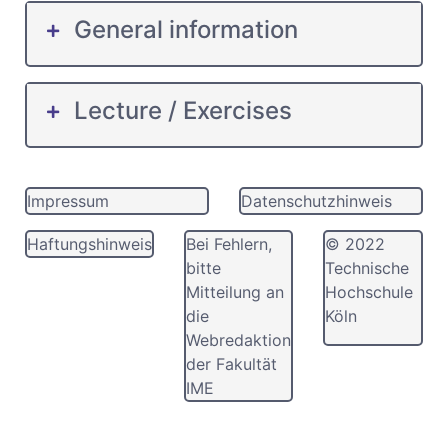
General information
Lecture / Exercises
Impressum
Datenschutzhinweis
Haftungshinweis
Bei Fehlern,
© 2022
bitte
Technische
Mitteilung an
Hochschule
die
Köln
Webredaktion
der Fakultät
IME