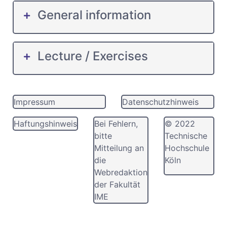
General information
Lecture / Exercises
Impressum
Datenschutzhinweis
Haftungshinweis
Bei Fehlern,
© 2022
bitte
Technische
Mitteilung an
Hochschule
die
Köln
Webredaktion
der Fakultät
IME