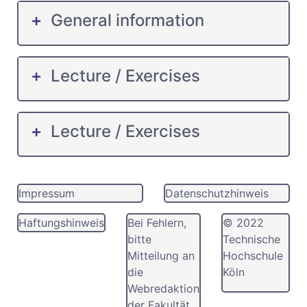
General information
Lecture / Exercises
Lecture / Exercises
Impressum
Datenschutzhinweis
Haftungshinweis
Bei Fehlern,
© 2022
bitte
Technische
Mitteilung an
Hochschule
die
Köln
Webredaktion
der Fakultät