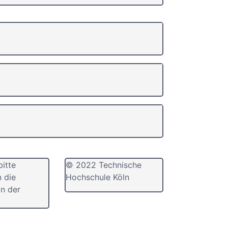
bitte
© 2022 Technische
n die
Hochschule Köln
n der