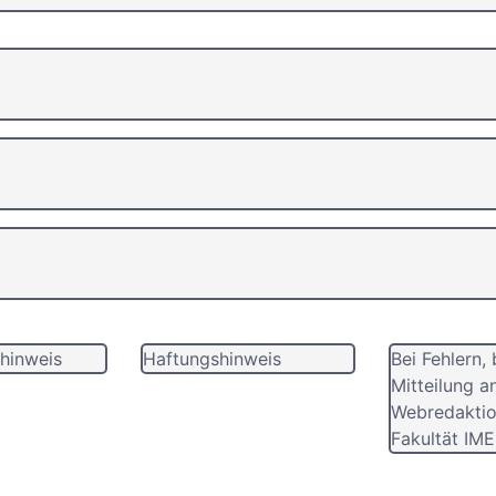
hinweis
Haftungshinweis
Bei Fehlern, 
Mitteilung a
Webredaktio
Fakultät IME