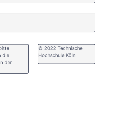
bitte
© 2022 Technische
n die
Hochschule Köln
n der