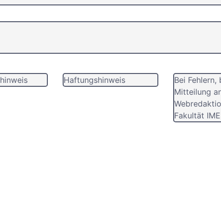
hinweis
Haftungshinweis
Bei Fehlern, 
Mitteilung a
Webredaktio
Fakultät IME